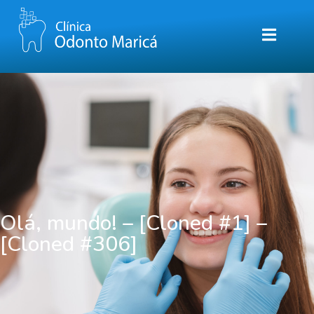
Olá, mundo! – [Cloned #1] –
[Cloned #306]